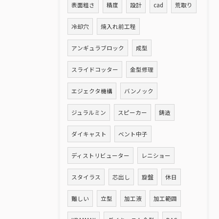
表面粗さ
精度
設計
cad
荒取り
冷却穴
焼入れ前工程
アンギュラブロック
成型
スライドコッター
金型修理
エジェクタ機構
バンノック
ジュラルミン
スピーカー
鋳造
ダイキャスト
ベント中子
ディストリビューター
レニショー
スタイラス
芯出し
旋盤
休日
難しい
立型
加工液
加工範囲